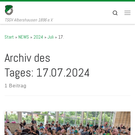
Zum Inhalt springen
Search
Men
TSGV Albershausen 1896 e.V.
Start
»
NEWS
»
2024
»
Juli
»
17.
Archiv des
Tages:
17.07.2024
1 Beitrag
Zum ersten Mal fand dieses Jahr die TSGV-Sommerparty statt.