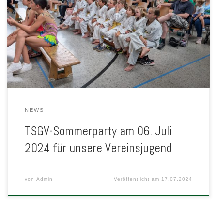
Aufgrund der schlechten Wetterprognose mussten wir die
Veranstaltung leider kurzfristig in die TSGV-Halle verlegen. Die
Prognose behielt Recht und pünktlich zum Start um 14 Uhr ging
ein kräftiger Regenschauer über Albershausen nieder. Nach einer
kurzen Begrüßung starteten die Zumba-Gruppen unter der […]
NEWS
TSGV-Sommerparty am 06. Juli
2024 für unsere Vereinsjugend
von
Admin
Veröffentlicht am
17.07.2024