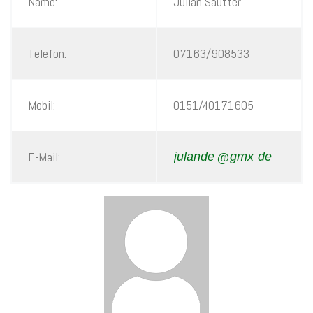
Name:
Julian Sautter
Telefon:
07163/908533
Mobil:
0151/40171605
E-Mail:
@
.