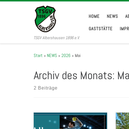
Zum Inhalt springen
HOME
NEWS
A
GASTSTÄTTE
IMP
TSGV Albershausen 1896 e.V.
Start
»
NEWS
»
2026
»
Mai
Archiv des Monats:
Ma
2 Beiträge
Ab sofort beginnt wieder die große
Ein 
Vereinsspendenaktion bei
Wett