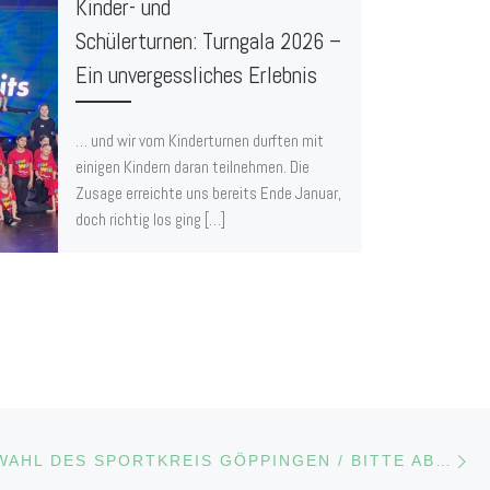
Kinder- und
Schülerturnen: Turngala 2026 –
Ein unvergessliches Erlebnis
… und wir vom Kinderturnen durften mit
einigen Kindern daran teilnehmen. Die
Zusage erreichte uns bereits Ende Januar,
doch richtig los ging […]
Nä
LISTE
SPORTLERWAHL DES SPORTKREIS GÖPPINGEN / BITTE ABSTIMMEN…