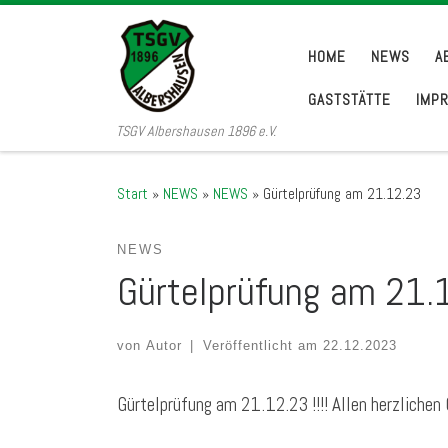
Zum Inhalt springen
HOME
NEWS
A
GASTSTÄTTE
IMP
TSGV Albershausen 1896 e.V.
Start
»
NEWS
»
NEWS
»
Gürtelprüfung am 21.12.23
NEWS
Gürtelprüfung am 21.
von
Autor
|
Veröffentlicht am
22.12.2023
Gürtelprüfung am 21.12.23 !!!! Allen herzliche