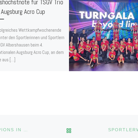
shöchstnote für TSGV Trio
 Augsburg Acro Cup
folgreiches Wettkampfwochenende
hinter den Sportlerinnen und Sportlern
GV Albershausen beim 4.
ationalen Augsburg Acro Cup, an dem
e aus […]
ZURÜCK ZUR BEITRAGS
CHEERLEADER BEIM NFINTIY LEAGUE OF CHAMPIONS IN NÜRNBERG