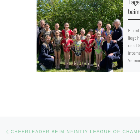
Tage
beim
Ein er
liegt 
des TS
intern
Verein
Beitragsnavigation
Vorheriger Beitrag