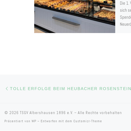
Die 1.
sich s
Spende
Neuerö
Beitragsnavigation
Vorheriger Beitrag
© 2026
TSGV Albershausen 1896 e.V.
– Alle Rechte vorbehalten
Präsentiert von
WP
– Entworfen mit dem
Customizr-Theme