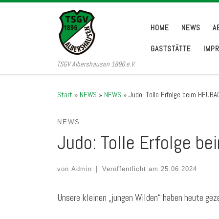
Zum Inhalt springen
HOME
NEWS
A
GASTSTÄTTE
IMP
TSGV Albershausen 1896 e.V.
Start
»
NEWS
»
NEWS
»
Judo: Tolle Erfolge beim HEU
NEWS
Judo: Tolle Erfolge 
von
Admin
|
Veröffentlicht am
25.06.2024
Unsere kleinen „jungen Wilden“ haben heute gezei