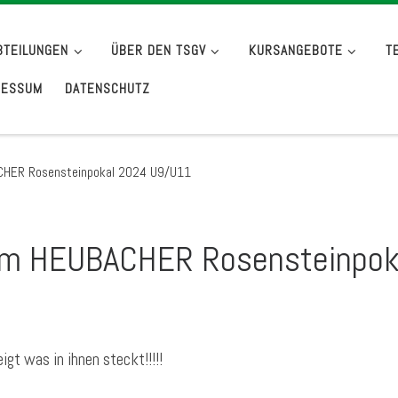
BTEILUNGEN
ÜBER DEN TSGV
KURSANGEBOTE
T
RESSUM
DATENSCHUTZ
BACHER Rosensteinpokal 2024 U9/U11
beim HEUBACHER Rosensteinpo
gt was in ihnen steckt!!!!!