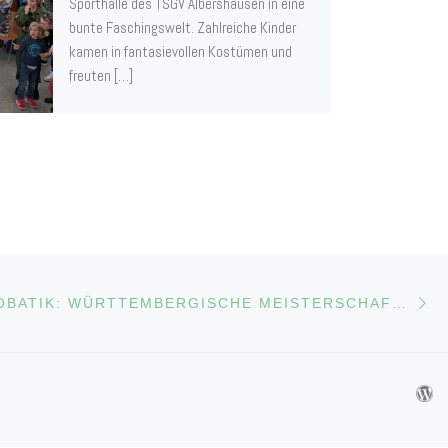
Sporthalle des TSGV Albershausen in eine
bunte Faschingswelt. Zahlreiche Kinder
kamen in fantasievollen Kostümen und
freuten […]
Nä
LISTE
SPORTAKROBATIK: WÜRTTEMBERGISCHE MEISTERSCHAFTEN IN GRAFENAU