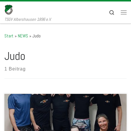
Zum Inhalt springen
Search
Men
TSGV Albershausen 1896 e.V.
Start
»
NEWS
»
Judo
Judo
1 Beitrag
Da das Dojo, in dem die Jeet Kune Do – Gruppe der Turnerschaft
Göppingen normalerweise trainiert, wegen dringender
Sanierungsmaßnahmen derzeit nicht genutzt werden kann, stellen