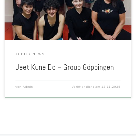
wir für diesen Zeitraum unser Dojo zur Verfügung. Wir freuen uns,
wenn wir hier benachbarte Vereine unterstützen können und
gerade in der heutigen Zeit ist […]
JUDO
NEWS
Jeet Kune Do – Group Göppingen
von
Admin
Veröffentlicht am
12.11.2025