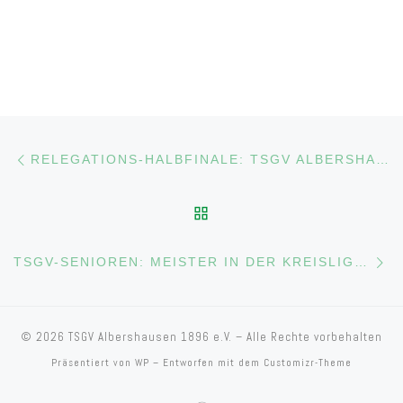
Beitragsnavigation
Vorheriger Beitrag
RELEGATIONS-HALBFINALE: TSGV ALBERSHAUSEN SCHIESST TG BÖHMENKIRCH MIT 5:0 AB
ZURÜCK ZUR BEITRAGS
Nä
TSGV-SENIOREN: MEISTER IN DER KREISLIGA A3
© 2026
TSGV Albershausen 1896 e.V.
– Alle Rechte vorbehalten
Präsentiert von
WP
– Entworfen mit dem
Customizr-Theme